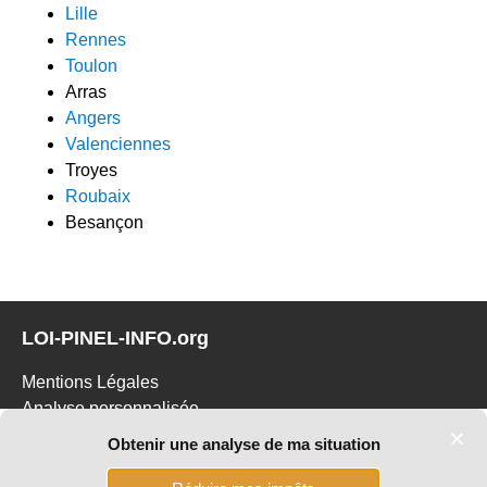
Lille
Rennes
Toulon
Arras
Angers
Valenciennes
Troyes
Roubaix
Besançon
LOI-PINEL-INFO.org
Mentions Légales
Analyse personnalisée
Etre rappelé(e)
Obtenir une analyse de ma situation
Prendre rendez-vous
Respect de la vie privée